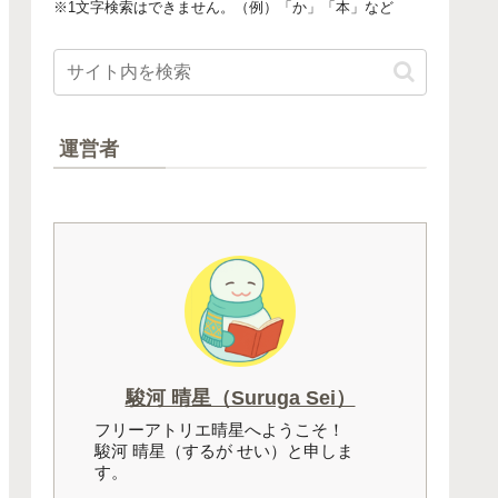
※1文字検索はできません。（例）「か」「本」など
運営者
駿河 晴星（Suruga Sei）
フリーアトリエ晴星へようこそ！
駿河 晴星（するが せい）と申しま
す。