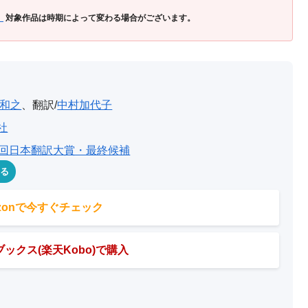
」
対象作品は時期によって変わる場合がございます。
和之
、翻訳/
中村加代子
社
1回日本翻訳大賞・最終候補
める
azonで今すぐチェック
ックス(楽天Kobo)で購入