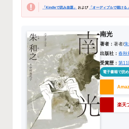
「Kindleで読み放題」
および
「オーディブルで聴ける
南光
著者：
著者/
朱
出版社：
春秋
受賞歴：
第1
電子書籍で読
Am
楽天ブ