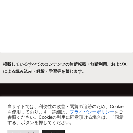
掲載しているすべてのコンテンツの無断転載・無断利用、およびAI
による読み込み・解析・学習等を禁じます。
ホーム
運営者について
当サイトでは、利便性の改善・閲覧の追跡のため、Cookie
プライバシーポリシー・免責事項
を使用しております。詳細は、
プライバシーポリシー
をご
参照ください。Cookieの利用に同意頂ける場合は、「同意
Copyright © 2022-2026 フリーアトリエ晴星 All Rights Reserved.
する」ボタンを押してください。