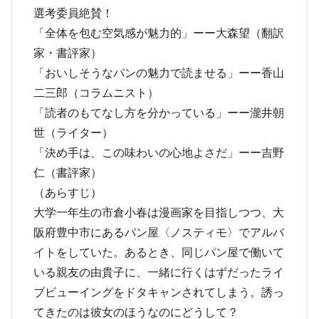
選考委員絶賛！
「全体を包む空気感が魅力的」ーー大森望（翻訳
家・書評家）
「おいしそうなパンの魅力で読ませる」ーー香山
二三郎（コラムニスト）
「読者のもてなし方を分かっている」ーー瀧井朝
世（ライター）
「決め手は、この味わいの心地よさだ」ーー吉野
仁（書評家）
（あらすじ）
大学一年生の市倉小春は漫画家を目指しつつ、大
阪府豊中市にあるパン屋〈ノスティモ〉でアルバ
イトをしていた。あるとき、同じパン屋で働いて
いる親友の由貴子に、一緒に行くはずだったライ
ブビューイングをドタキャンされてしまう。誘っ
てきたのは彼女のほうなのにどうして？