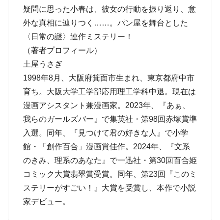
疑問に思った小春は、彼女の行動を振り返り、意
外な真相に辿りつく……。パン屋を舞台とした
〈日常の謎〉連作ミステリー！
（著者プロフィール）
土屋うさぎ
1998年8月、大阪府箕面市生まれ、東京都府中市
育ち。大阪大学工学部応用理工学科中退。現在は
漫画アシスタント兼漫画家。2023年、『あぁ、
我らのガールズバー』で集英社・第98回赤塚賞準
入選。同年、『見つけて君の好きな人』で小学
館・「創作百合」漫画賞佳作。2024年、『文系
のきみ、理系のあなた』で一迅社・第30回百合姫
コミック大賞翡翠賞受賞。同年、第23回『このミ
ステリーがすごい！』大賞を受賞し、本作で小説
家デビュー。