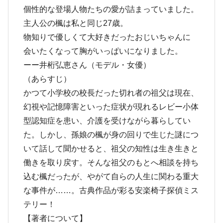
個性的な登場人物たちの愛が詰まっていました。
主人公の楓は私と同じ27歳。
物知りで優しくて大好きだったおじいちゃんに
会いたくなって胸がいっぱいになりました。
ーー井桁弘恵さん（モデル・女優）
（あらすじ）
かつて小学校の校長だった切れ者の祖父は現在、
幻視や記憶障害といった症状が現れるレビー小体
型認知症を患い、介護を受けながら暮らしてい
た。しかし、孫娘の楓が身の回りで生じた謎につ
いて話して聞かせると、祖父の知性は生き生きと
働きを取り戻す。そんな祖父のもとへ相談を持ち
込む楓だったが、やがて自らの人生に関わる重大
な事件が……。古典作品が彩る安楽椅子探偵ミス
テリー！
【著者について】