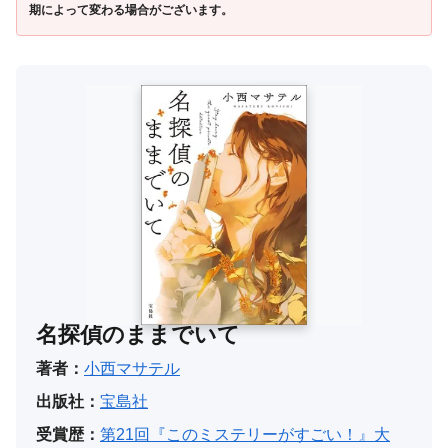
期によって変わる場合がございます。
名探偵のままでいて
著者：
小西マサテル
出版社：
宝島社
受賞歴：
第21回『このミステリーがすごい！』大