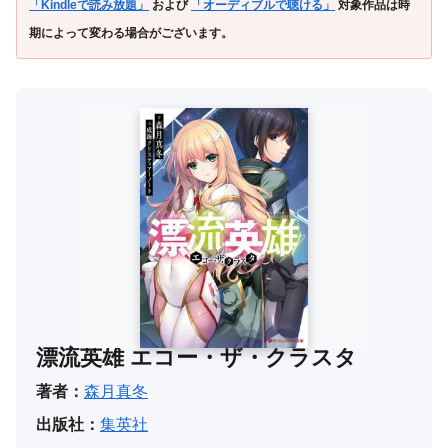
「Kindleで読み放題」
および
「オーディブルで聴ける」
対象作品は時
期によって変わる場合がございます。
漂流英雄 エコー・ザ・クラスタ
著者：
森月真冬
出版社：
集英社