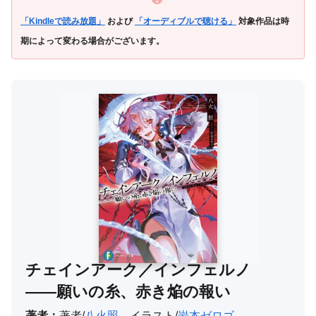
「Kindleで読み放題」
および
「オーディブルで聴ける」
対象作品は時
期によって変わる場合がございます。
チェインアーク／インフェルノ
――願いの糸、赤き焔の報い
著者：
著者/
八火照
、イラスト/
岩本ゼロゴ