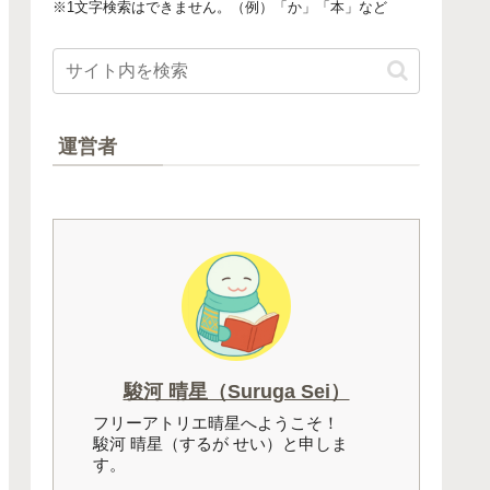
※1文字検索はできません。（例）「か」「本」など
運営者
駿河 晴星（Suruga Sei）
フリーアトリエ晴星へようこそ！
駿河 晴星（するが せい）と申しま
す。