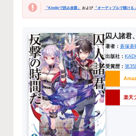
「Kindleで読み放題」
および
「オーディブルで聴ける
囚人諸君
著者：
蒼塚蒼
出版社：
KAD
受賞歴：
第3
Am
楽天ブ