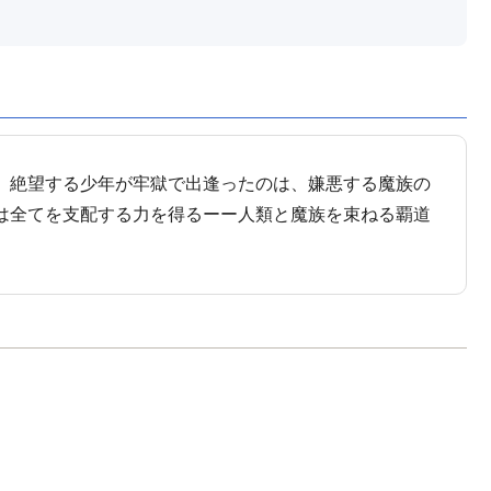
。絶望する少年が牢獄で出逢ったのは、嫌悪する魔族の
は全てを支配する力を得るーー人類と魔族を束ねる覇道