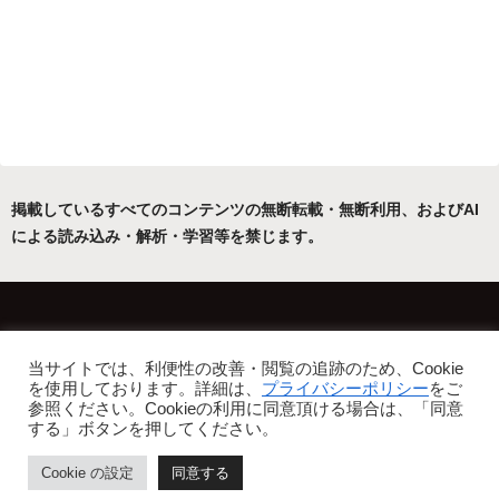
掲載しているすべてのコンテンツの無断転載・無断利用、およびAI
による読み込み・解析・学習等を禁じます。
ホーム
運営者について
当サイトでは、利便性の改善・閲覧の追跡のため、Cookie
プライバシーポリシー・免責事項
を使用しております。詳細は、
プライバシーポリシー
をご
参照ください。Cookieの利用に同意頂ける場合は、「同意
Copyright © 2022-2026 フリーアトリエ晴星 All Rights Reserved.
する」ボタンを押してください。
Cookie の設定
同意する