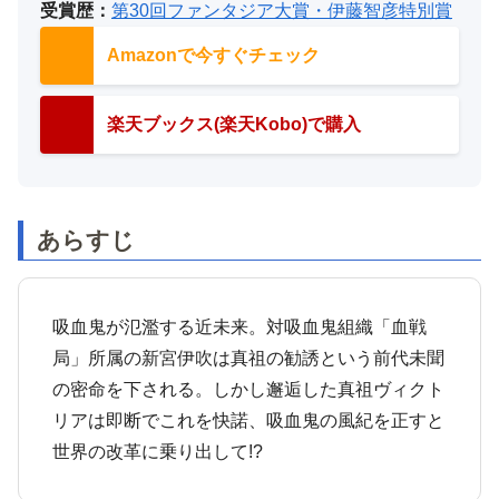
受賞歴：
第30回ファンタジア大賞・伊藤智彦特別賞
Amazonで今すぐチェック
楽天ブックス(楽天Kobo)で購入
あらすじ
吸血鬼が氾濫する近未来。対吸血鬼組織「血戦
局」所属の新宮伊吹は真祖の勧誘という前代未聞
の密命を下される。しかし邂逅した真祖ヴィクト
リアは即断でこれを快諾、吸血鬼の風紀を正すと
世界の改革に乗り出して!?