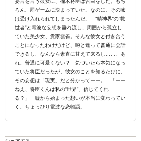
妄言を言う彼女に、楠木将臣は告白をした。もち
ろん、罰ゲームに決まっていた。なのに、その嘘
は受け入れられてしまったんだ。 “精神界”の“救
世者”と電波な妄想を垂れ流し、周囲から孤立し
ていた美少女、貴家雲雀。そんな彼女と付き合う
ことになったわけだけど、噂と違って普通に会話
できるし、なんなら素直に甘えて来るし……。あ
れ、普通に可愛くない？ 気づいたら本気になっ
ていた将臣だったが、彼女のことを知るたびに、
その妄想は「現実」だと分かってーー。 「ーー
ねえ、将臣くんは私の“世界”、信じてくれ
る？」 嘘から始まった想いが本当に変わってい
く、ちょっぴり電波な恋物語。
シェアする