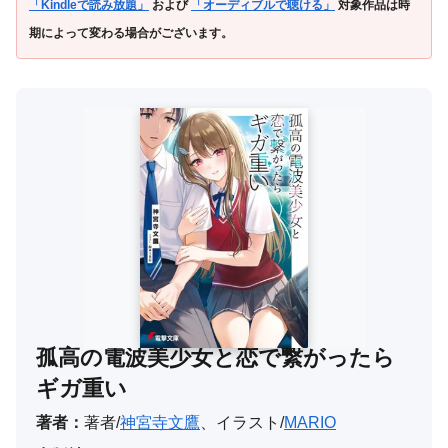
「Kindleで読み放題」
および
「オーディブルで聴ける」
対象作品は時
期によって変わる場合がございます。
孤高の電波美少女と恋で繋がったら
ギガ重い
著者：
著者/
神宮寺文鷹
、イラスト/
MARIO