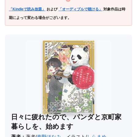
「Kindleで読み放題」
および
「オーディブルで聴ける」
対象作品は時
期によって変わる場合がございます。
日々に疲れたので、パンダと京町家
暮らしを、始めます
著者：
著者/
麦野ほなみ
、イラスト/
しらまめ