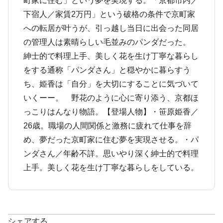
町家に住む」という夢を実現する。「京都市内／
下宿人／家賃2万円」という破格の条件で京町家
への転居が叶うが、引っ越し当日に出会った同居
の管理人は素晴らしい毛並みのパンダだった。
紳士的で料理上手、美しく花を生け丁寧な暮らし
をする通称「パンダさん」と穏やかに暮らすう
ち、姫香は「自分」を大切にすることに気づいて
いくーー。 野花のように心に寄り添う、京都ほ
っこりはんなり物語。【登場人物】・笹原姫香／
26歳。職場の人間関係と激務に疲れて仕事を辞
め、夢だった京町家に住む夢を実現させる。・パ
ンダさん／年齢不詳。思いやり深く紳士的で料理
上手。美しく花を生け丁寧な暮らしをしている。
シェアする