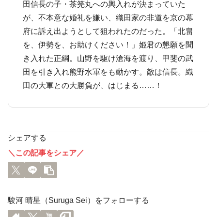
田信長の子・茶筅丸への輿入れが決まっていた
が、不本意な婚礼を嫌い、織田家の非道を京の幕
府に訴え出ようとして狙われたのだった。「北畠
を、伊勢を、お助けください！」姫君の懇願を聞
き入れた正綱。山野を駆け滄海を渡り、甲斐の武
田を引き入れ熊野水軍をも動かす。敵は信長。織
田の大軍との大勝負が、はじまる……！
シェアする
＼この記事をシェア／
駿河 晴星（Suruga Sei）をフォローする