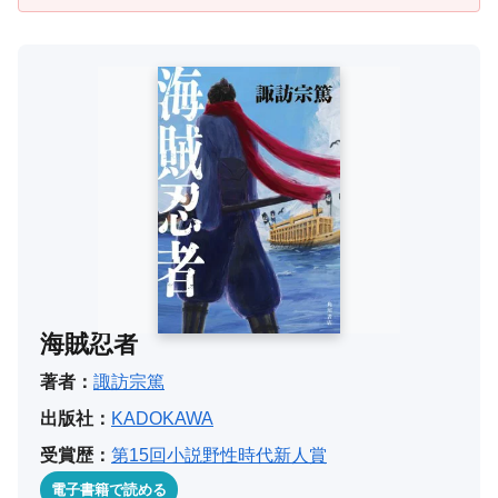
海賊忍者
著者：
諏訪宗篤
出版社：
KADOKAWA
受賞歴：
第15回小説野性時代新人賞
電子書籍で読める