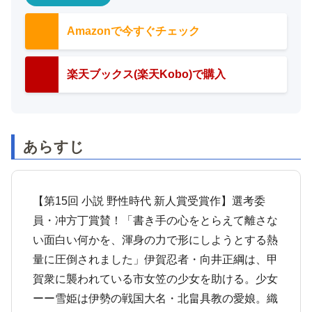
Amazonで今すぐチェック
楽天ブックス(楽天Kobo)で購入
あらすじ
【第15回 小説 野性時代 新人賞受賞作】選考委
員・冲方丁賞賛！「書き手の心をとらえて離さな
い面白い何かを、渾身の力で形にしようとする熱
量に圧倒されました」伊賀忍者・向井正綱は、甲
賀衆に襲われている市女笠の少女を助ける。少女
ーー雪姫は伊勢の戦国大名・北畠具教の愛娘。織