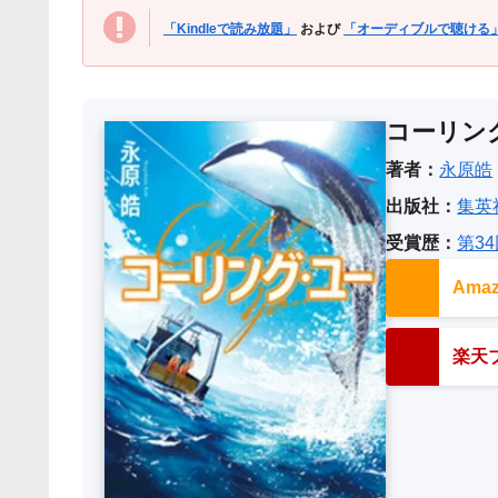
「Kindleで読み放題」
および
「オーディブルで聴ける
コーリン
著者：
永原皓
出版社：
集英
受賞歴：
第3
Am
楽天ブ