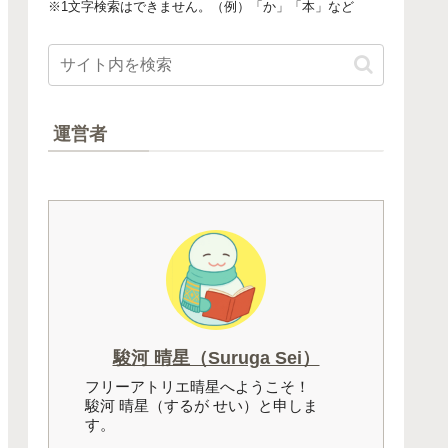
※1文字検索はできません。（例）「か」「本」など
運営者
駿河 晴星（Suruga Sei）
フリーアトリエ晴星へようこそ！
駿河 晴星（するが せい）と申しま
す。