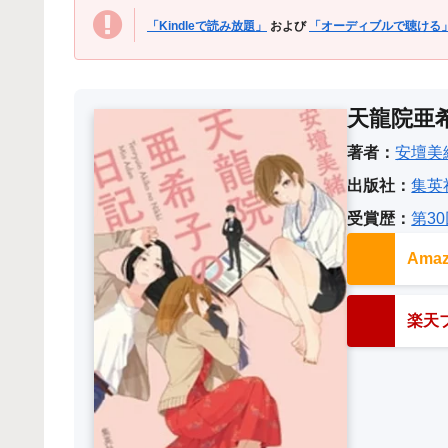
「Kindleで読み放題」
および
「オーディブルで聴ける
天龍院亜
著者：
安壇美
出版社：
集英
受賞歴：
第3
Am
楽天ブ