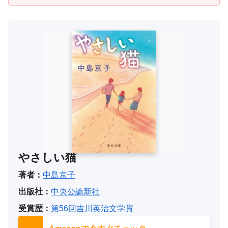
やさしい猫
著者：
中島京子
出版社：
中央公論新社
受賞歴：
第56回吉川英治文学賞