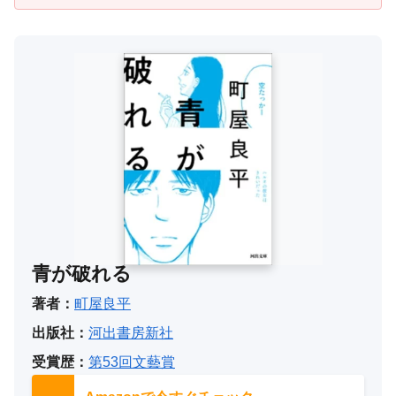
青が破れる
著者：
町屋良平
出版社：
河出書房新社
受賞歴：
第53回文藝賞