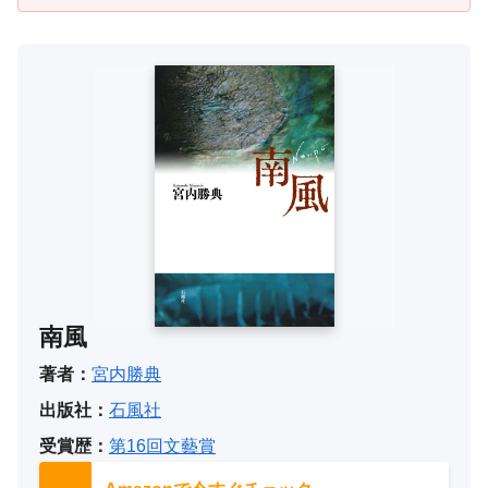
南風
著者：
宮内勝典
出版社：
石風社
受賞歴：
第16回文藝賞