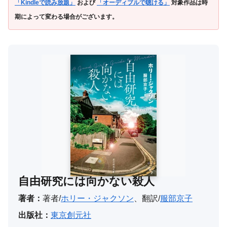
「Kindleで読み放題」
および
「オーディブルで聴ける」
対象作品は時
期によって変わる場合がございます。
自由研究には向かない殺人
著者：
著者/
ホリー・ジャクソン
、翻訳/
服部京子
出版社：
東京創元社