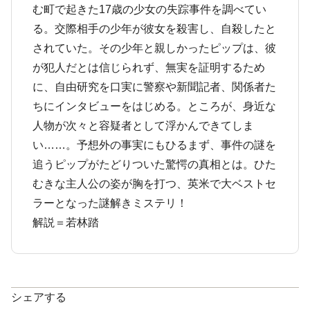
む町で起きた17歳の少女の失踪事件を調べてい
る。交際相手の少年が彼女を殺害し、自殺したと
されていた。その少年と親しかったピップは、彼
が犯人だとは信じられず、無実を証明するため
に、自由研究を口実に警察や新聞記者、関係者た
ちにインタビューをはじめる。ところが、身近な
人物が次々と容疑者として浮かんできてしま
い……。予想外の事実にもひるまず、事件の謎を
追うピップがたどりついた驚愕の真相とは。ひた
むきな主人公の姿が胸を打つ、英米で大ベストセ
ラーとなった謎解きミステリ！
解説＝若林踏
シェアする