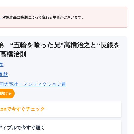
」
対象作品は時期によって変わる場合がございます。
弟 “五輪を喰った兄”高橋治之と“長銀を
”高橋治則
彦
春秋
6回大宅壮一ノンフィクション賞
で聴ける
azonで今すぐチェック
ディブルで今すぐ聴く