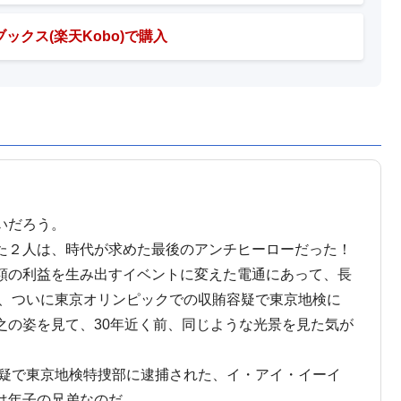
ックス(楽天Kobo)で購入
いだろう。
た２人は、時代が求めた最後のアンチヒーローだった！
額の利益を生み出すイベントに変えた電通にあって、長
年、ついに東京オリンピックでの収賄容疑で東京地検に
之の姿を見て、30年近く前、同じような光景を見た気が
容疑で東京地検特捜部に逮捕された、イ・アイ・イーイ
は年子の兄弟なのだ。