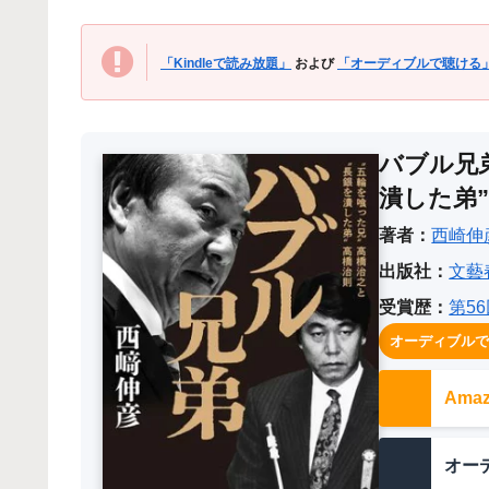
「Kindleで読み放題」
および
「オーディブルで聴ける
バブル兄
潰した弟
著者：
西崎伸
出版社：
文藝
受賞歴：
第5
オーディブル
Am
オー