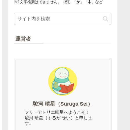
※1文字検索はできません。（例）「か」「本」など
運営者
駿河 晴星（Suruga Sei）
フリーアトリエ晴星へようこそ！
駿河 晴星（するが せい）と申しま
す。