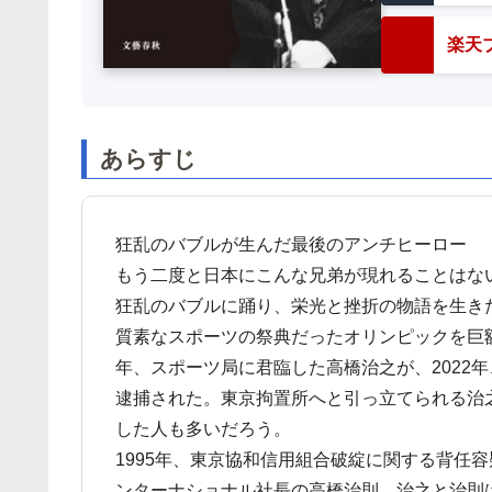
楽天ブ
あらすじ
狂乱のバブルが生んだ最後のアンチヒーロー
もう二度と日本にこんな兄弟が現れることはな
狂乱のバブルに踊り、栄光と挫折の物語を生き
質素なスポーツの祭典だったオリンピックを巨
年、スポーツ局に君臨した高橋治之が、2022
逮捕された。東京拘置所へと引っ立てられる治
した人も多いだろう。
1995年、東京協和信用組合破綻に関する背任
ンターナショナル社長の高橋治則。治之と治則