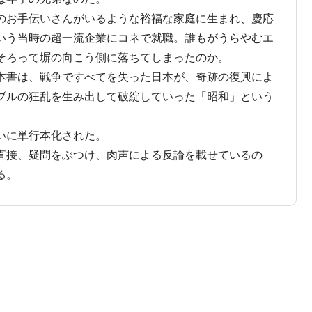
のお手伝いさんがいるような裕福な家庭に生まれ、慶応
いう当時の超一流企業にコネで就職。誰もがうらやむエ
そろって塀の向こう側に落ちてしまったのか。
本書は、戦争ですべてを失った日本が、奇跡の復興によ
ブルの狂乱を生み出して破綻していった「昭和」という
いに単行本化された。
直接、疑問をぶつけ、肉声による反論を載せているの
る。