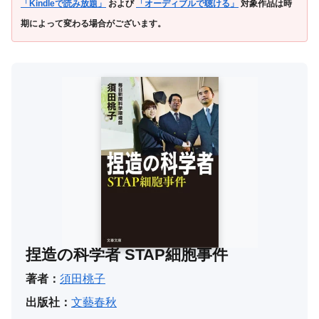
「Kindleで読み放題」
および
「オーディブルで聴ける」
対象作品は時
期によって変わる場合がございます。
捏造の科学者 STAP細胞事件
著者：
須田桃子
出版社：
文藝春秋