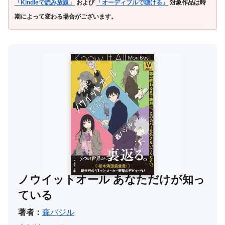
「Kindleで読み放題」
および
「オーディブルで聴ける」
対象作品は時
期によって変わる場合がございます。
ノウイットオール あなただけが知っ
ている
著者：
森バジル