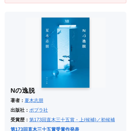
Nの逸脱
著者：
夏木志朋
出版社：
ポプラ社
受賞歴：
第173回直木三十五賞・上(候補)／初候補
第173回直木三十五賞受賞作発表