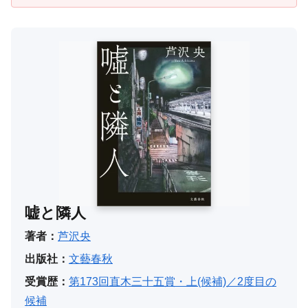
嘘と隣人
著者：
芦沢央
出版社：
文藝春秋
受賞歴：
第173回直木三十五賞・上(候補)／2度目の
候補