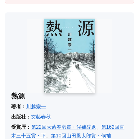
熱源
著者：
川越宗一
出版社：
文藝春秋
受賞歴：
第22回大藪春彦賞・候補辞退
、
第162回直
木三十五賞・下
、
第10回山田風太郎賞・候補