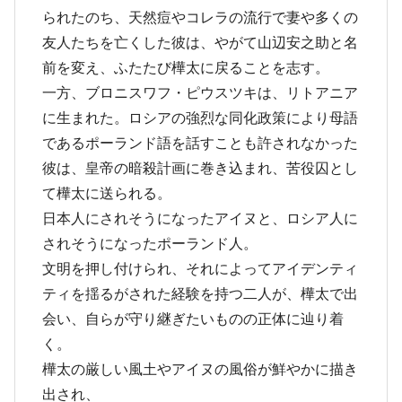
られたのち、天然痘やコレラの流行で妻や多くの
友人たちを亡くした彼は、やがて山辺安之助と名
前を変え、ふたたび樺太に戻ることを志す。
一方、ブロニスワフ・ピウスツキは、リトアニア
に生まれた。ロシアの強烈な同化政策により母語
であるポーランド語を話すことも許されなかった
彼は、皇帝の暗殺計画に巻き込まれ、苦役囚とし
て樺太に送られる。
日本人にされそうになったアイヌと、ロシア人に
されそうになったポーランド人。
文明を押し付けられ、それによってアイデンティ
ティを揺るがされた経験を持つ二人が、樺太で出
会い、自らが守り継ぎたいものの正体に辿り着
く。
樺太の厳しい風土やアイヌの風俗が鮮やかに描き
出され、