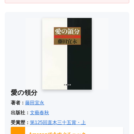
愛の領分
著者：
藤田宜永
出版社：
文藝春秋
受賞歴：
第125回直木三十五賞・上