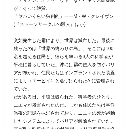
ーディアン、オブザーヴァーなどイギリス高級紙
がこぞって絶賛。
「ヤバいくらい独創的」ーーM・W・クレイヴン
(『ストーンサークルの殺人』ほか)
突如発生した霧により、世界は滅亡した。最後に
残ったのは「世界の終わりの島」、そこには100
名を超える住民と、彼らを率いる3人の科学者が
平穏に暮らしていた。沖には霧の侵入を防ぐバリ
アが布かれ、住民たちはインプラントされた装置
により〈エービイ〉と名づけられたAIに管理され
ていた。
だがある日、平穏は破られた。科学者のひとり、
ニエマが殺害されたのだ。しかも住民たちは事件
当夜の記憶を抹消されており、ニエマの死が起動
したシステムによってバリアが解除されていた。