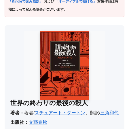
「Kindleで読み放題」
および
「オーディブルで聴ける」
対象作品は時
期によって変わる場合がございます。
世界の終わりの最後の殺人
著者：
著者/
スチュアート・タートン
、翻訳/
三角和代
出版社：
文藝春秋