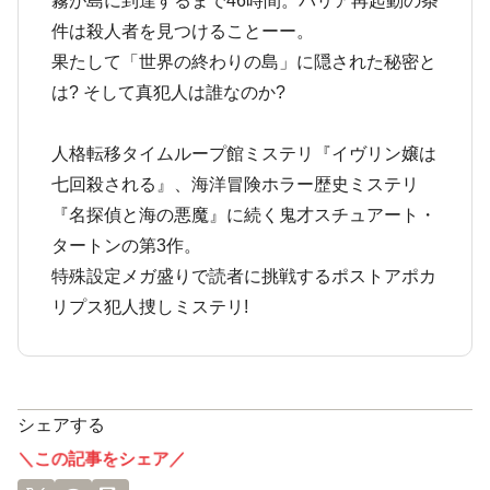
霧が島に到達するまで46時間。バリア再起動の条
件は殺人者を見つけることーー。
果たして「世界の終わりの島」に隠された秘密と
は? そして真犯人は誰なのか?
人格転移タイムループ館ミステリ『イヴリン嬢は
七回殺される』、海洋冒険ホラー歴史ミステリ
『名探偵と海の悪魔』に続く鬼才スチュアート・
タートンの第3作。
特殊設定メガ盛りで読者に挑戦するポストアポカ
リプス犯人捜しミステリ!
シェアする
＼この記事をシェア／